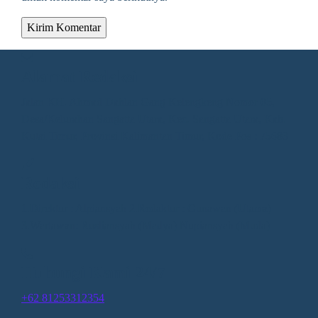
Alamat Redaksi
Jalan KH. Ahmad Dahlan Gang Kelengkeng Nomor 05,
Desa/Kelurahan Sangatta Utara, Kec. Sangatta Utara, Kab.
Kutai Timur, Provinsi Kalimantan Timur, Kode Pos : 75683
Redaksi
1.Direktur : Alpiansyah 2.Redaktur : Gunawan (Utama)
3.Wartawan: Rusliansyah (Madya) Nupiansyah (Muda)
Hubungi Kami 24/7
+62 81253312354