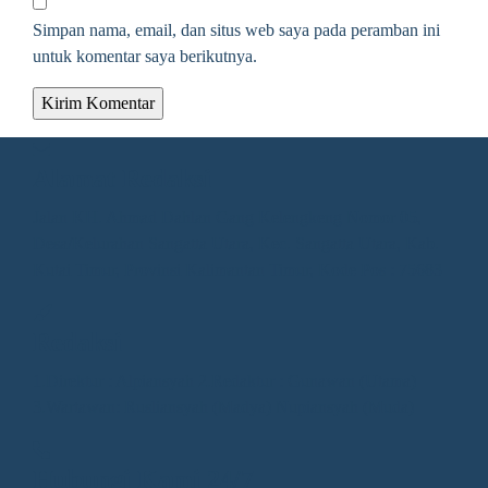
Simpan nama, email, dan situs web saya pada peramban ini
untuk komentar saya berikutnya.
Alamat Redaksi
Jalan KH. Ahmad Dahlan Gang Kelengkeng Nomor 05,
Desa/Kelurahan Sangatta Utara, Kec. Sangatta Utara, Kab.
Kutai Timur, Provinsi Kalimantan Timur, Kode Pos : 75683
Redaksi
1.Direktur : Alpiansyah 2.Redaktur : Gunawan (Utama)
3.Wartawan: Rusliansyah (Madya) Nupiansyah (Muda)
Hubungi Kami 24/7