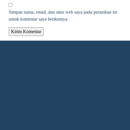
Simpan nama, email, dan situs web saya pada peramban ini
untuk komentar saya berikutnya.
Alamat Redaksi
Jalan KH. Ahmad Dahlan Gang Kelengkeng Nomor 05,
Desa/Kelurahan Sangatta Utara, Kec. Sangatta Utara, Kab.
Kutai Timur, Provinsi Kalimantan Timur, Kode Pos : 75683
Redaksi
1.Direktur : Alpiansyah 2.Redaktur : Gunawan (Utama)
3.Wartawan: Rusliansyah (Madya) Nupiansyah (Muda)