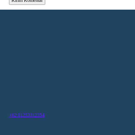
Alamat Redaksi
Jalan KH. Ahmad Dahlan Gang Kelengkeng Nomor 05,
Desa/Kelurahan Sangatta Utara, Kec. Sangatta Utara, Kab.
Kutai Timur, Provinsi Kalimantan Timur, Kode Pos : 75683
Redaksi
1.Direktur : Alpiansyah 2.Redaktur : Gunawan (Utama)
3.Wartawan: Rusliansyah (Madya) Nupiansyah (Muda)
Hubungi Kami 24/7
+62 81253312354
Jam Buka