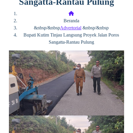
Sangatta-Rantau Pulung
Beranda
&nbsp/&nbsp
Advertorial
&nbsp/&nbsp
Bupati Kutim Tinjau Langsung Proyek Jalan Poros
Sangatta-Rantau Pulung