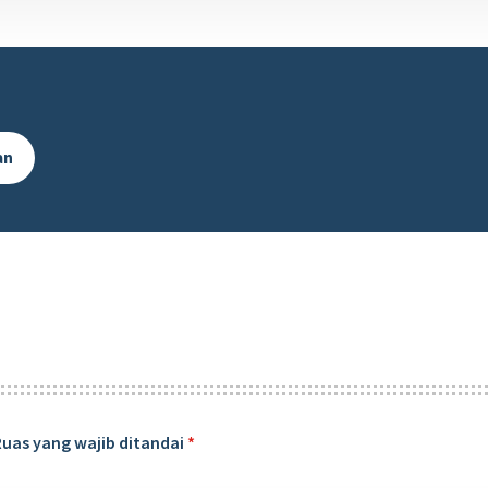
an
Ruas yang wajib ditandai
*