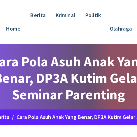
Berita
Kriminal
Politik
Home
Olahraga
ara Pola Asuh Anak Ya
Benar, DP3A Kutim Gela
Seminar Parenting
rita
/
Cara Pola Asuh Anak Yang Benar, DP3A Kutim Gelar