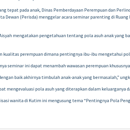
yang tepat pada anak, Dinas Pemberdayaan Perempuan dan Perlin
ta Dewan (Perisda) menggelar acara seminar parenting di Ruang 
. Aisyah mengatakan pengetahuan tentang pola asuh anak yang ba
 kualitas perempuan dimana pentingnya ibu-ibu mengetahui pola 
adanya seminar ini dapat menambah wawasan perempuan khususnya
engan baik akhirnya timbulah anak-anak yang bermasalah,” ungk
apat mengevaluasi pola asuh yang diterapkan dalam keluarganya 
anisasi wanita di Kutim ini mengusung tema “Pentingnya Pola P