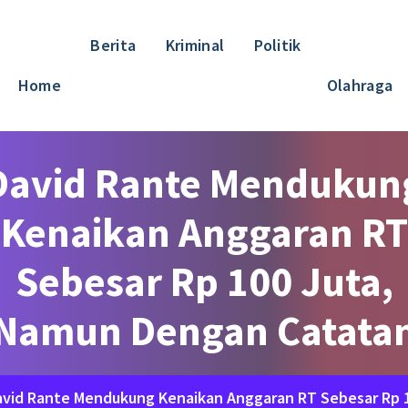
Berita
Kriminal
Politik
Home
Olahraga
David Rante Mendukun
Kenaikan Anggaran RT
Sebesar Rp 100 Juta,
Namun Dengan Catata
avid Rante Mendukung Kenaikan Anggaran RT Sebesar Rp 