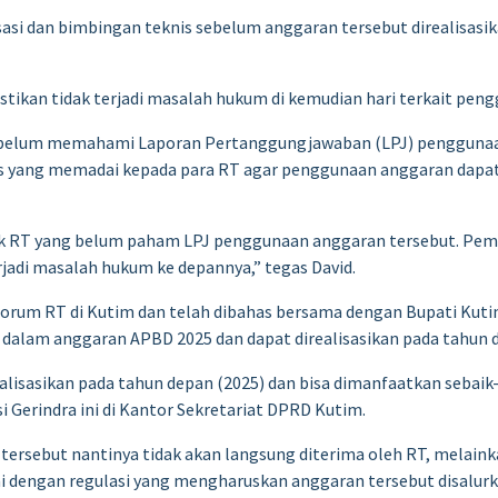
asi dan bimbingan teknis sebelum anggaran tersebut direalisas
tikan tidak terjadi masalah hukum di kemudian hari terkait pen
 belum memahami Laporan Pertanggungjawaban (LPJ) penggunaan
 yang memadai kepada para RT agar penggunaan anggaran dapat b
ak RT yang belum paham LPJ penggunaan anggaran tersebut. Pe
jadi masalah hukum ke depannya,” tegas David.
Forum RT di Kutim dan telah dibahas bersama dengan Bupati Kutim,
 dalam anggaran APBD 2025 dan dapat direalisasikan pada tahun 
irealisasikan pada tahun depan (2025) dan bisa dimanfaatkan seb
si Gerindra ini di Kantor Sekretariat DPRD Kutim.
ersebut nantinya tidak akan langsung diterima oleh RT, melain
uai dengan regulasi yang mengharuskan anggaran tersebut disalurk