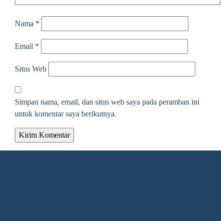
Nama
*
Email
*
Situs Web
Simpan nama, email, dan situs web saya pada peramban ini
untuk komentar saya berikutnya.
Alamat Redaksi
Jalan KH. Ahmad Dahlan Gang Kelengkeng Nomor 05,
Desa/Kelurahan Sangatta Utara, Kec. Sangatta Utara, Kab.
Kutai Timur, Provinsi Kalimantan Timur, Kode Pos : 75683