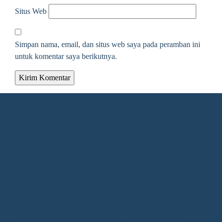
Situs Web
Simpan nama, email, dan situs web saya pada peramban ini
untuk komentar saya berikutnya.
Alamat Redaksi
Jalan KH. Ahmad Dahlan Gang Kelengkeng Nomor 05,
Desa/Kelurahan Sangatta Utara, Kec. Sangatta Utara, Kab.
Kutai Timur, Provinsi Kalimantan Timur, Kode Pos : 75683
Redaksi
1.Direktur : Alpiansyah 2.Redaktur : Gunawan (Utama)
3.Wartawan: Rusliansyah (Madya) Nupiansyah (Muda)