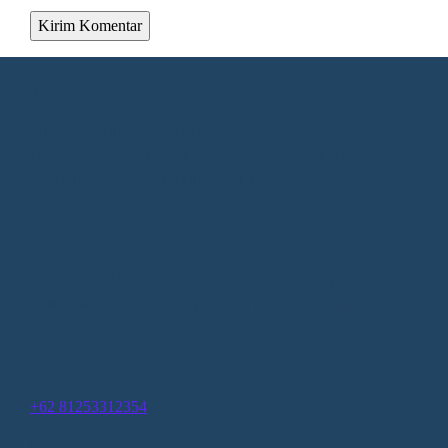
Alamat Redaksi
Jalan KH. Ahmad Dahlan Gang Kelengkeng Nomor 05,
Desa/Kelurahan Sangatta Utara, Kec. Sangatta Utara, Kab.
Kutai Timur, Provinsi Kalimantan Timur, Kode Pos : 75683
Redaksi
1.Direktur : Alpiansyah 2.Redaktur : Gunawan (Utama)
3.Wartawan: Rusliansyah (Madya) Nupiansyah (Muda)
Hubungi Kami 24/7
+62 81253312354