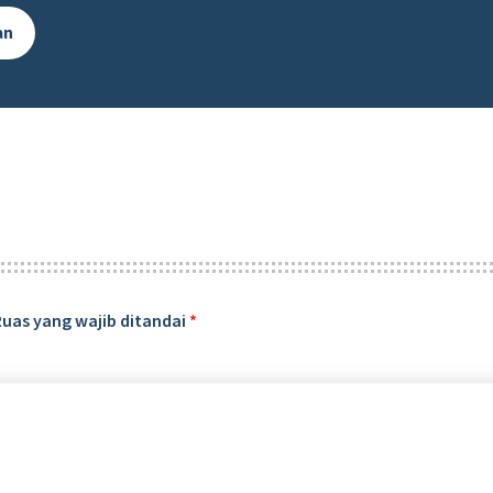
an
Ruas yang wajib ditandai
*