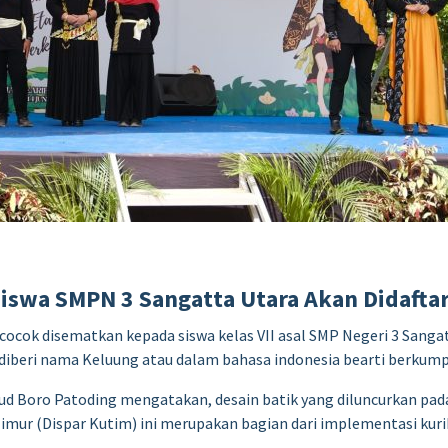
Siswa SMPN 3 Sangatta Utara Akan Didafta
cok disematkan kepada siswa kelas VII asal SMP Negeri 3 Sang
g diberi nama Keluung atau dalam bahasa indonesia bearti berkump
d Boro Patoding mengatakan, desain batik yang diluncurkan pada (
Timur (Dispar Kutim) ini merupakan bagian dari implementasi kur