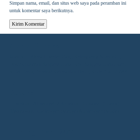
Simpan nama, email, dan situs web saya pada peramban ini
untuk komentar saya berikutnya.
Alamat Redaksi
Jalan KH. Ahmad Dahlan Gang Kelengkeng Nomor 05,
Desa/Kelurahan Sangatta Utara, Kec. Sangatta Utara, Kab.
Kutai Timur, Provinsi Kalimantan Timur, Kode Pos : 75683
Redaksi
1.Direktur : Alpiansyah 2.Redaktur : Gunawan (Utama)
3.Wartawan: Rusliansyah (Madya) Nupiansyah (Muda)
Hubungi Kami 24/7