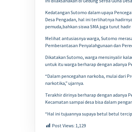
ini dilaksanakan di Gedung Serba Guna De
Kedatangan Sutomo dalam upaya Pencegah
Desa Pengadan, hal ini terlihatnya hadirn
pemuda,bahkan siswa SMA juga turut hadir d
Melihat antusiasnya warga, Sutomo merasa 
Pemberantasan Penyalahgunaan dan Peredar
Dikatakan Sutomo, warga mensinyalir kalau
untuk itu warga berharap dengan adanya Pe
“Dalam pencegahan narkoba, mulai dari Pr
narkotika,” ujarnya.
Terakhir dirinya berharap dengan adanya P
Kecamatan sampai desa bisa dalam pengan
“Hal ini tujuannya supaya betul betul terc
Post Views:
1,129