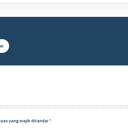
an
Ruas yang wajib ditandai
*