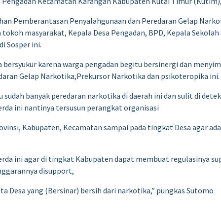
sa Pengadan Kecamatan Karangan Kabupaten Kutai Timur (Kutim), 
an Pemberantasan Penyalahgunaan dan Peredaran Gelap Narkotik
ya tokoh masyarakat, Kepala Desa Pengadan, BPD, Kepala Sekolah
i Sosper ini.
bersyukur karena warga pengadan begitu bersinergi dan menyimak
an Gelap Narkotika,Prekursor Narkotika dan psikoteropika ini.
 sudah banyak peredaran narkotika di daerah ini dan sulit di det
rda ini nantinya tersusun perangkat organisasi
ovinsi, Kabupaten, Kecamatan sampai pada tingkat Desa agar a
erda ini agar di tingkat Kabupaten dapat membuat regulasinya sup
ggarannya disupport,
ipta Desa yang (Bersinar) bersih dari narkotika,” pungkas Sutomo