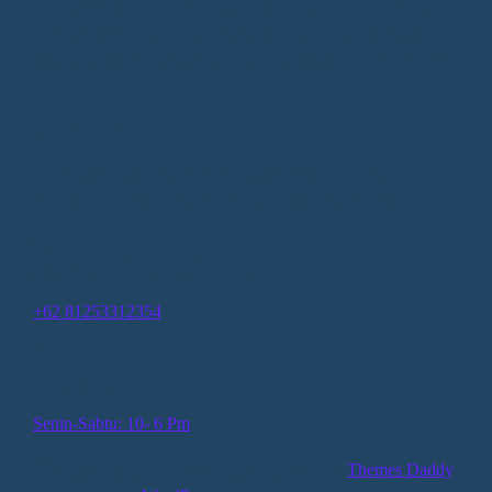
Jalan KH. Ahmad Dahlan Gang Kelengkeng Nomor 05,
Desa/Kelurahan Sangatta Utara, Kec. Sangatta Utara, Kab.
Kutai Timur, Provinsi Kalimantan Timur, Kode Pos : 75683
Redaksi
1.Direktur : Alpiansyah 2.Redaktur : Gunawan (Utama)
3.Wartawan: Rusliansyah (Madya) Nupiansyah (Muda)
Hubungi Kami 24/7
+62 81253312354
Jam Buka
Senin-Sabtu: 10- 6 Pm
Hak cipta &salinan; {tahun ini}. Dibuat oleh
Themes Daddy
.