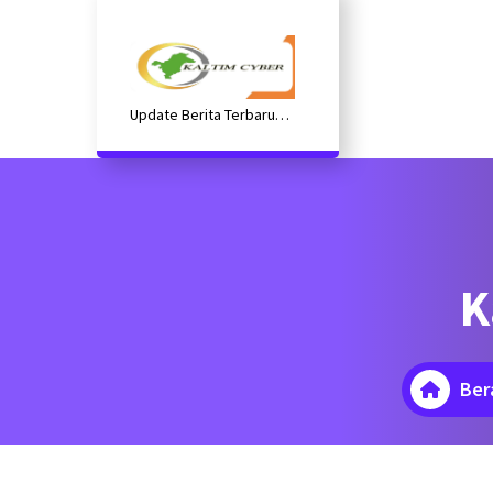
Lewati
ke
konten
Update Berita Terbaru
Kaltim
K
Ber