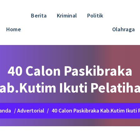
Berita
Kriminal
Politik
Home
Olahraga
40 Calon Paskibraka
ab.Kutim Ikuti Pelatih
anda
/
Advertorial
/
40 Calon Paskibraka Kab.Kutim Ikuti 