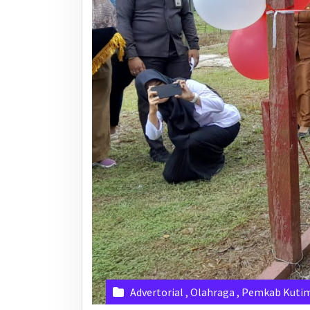
Advertorial
,
Olahraga
,
Pemkab Kuti