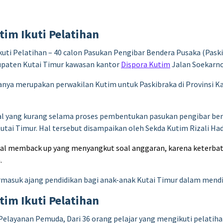
tim Ikuti Pelatihan
kuti Pelatihan – 40 calon Pasukan Pengibar Bendera Pusaka (Paski
upaten Kutai Timur kawasan kantor
Dispora Kutim
Jalan Soekarno
ranya merupakan perwakilan Kutim untuk Paskibraka di Provinsi K
l yang kurang selama proses pembentukan pasukan pengibar ben
Kutai Timur. Hal tersebut disampaikan oleh Sekda Kutim Rizali H
l memback up yang menyangkut soal anggaran, karena keterbata
.
masuk ajang pendidikan bagi anak-anak Kutai Timur dalam mendisi
tim Ikuti Pelatihan
elayanan Pemuda, Dari 36 orang pelajar yang mengikuti pelatihan