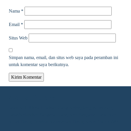
Nama
*
Email
*
Situs Web
Simpan nama, email, dan situs web saya pada peramban ini
untuk komentar saya berikutnya.
Alamat Redaksi
Jalan KH. Ahmad Dahlan Gang Kelengkeng Nomor 05,
Desa/Kelurahan Sangatta Utara, Kec. Sangatta Utara, Kab.
Kutai Timur, Provinsi Kalimantan Timur, Kode Pos : 75683