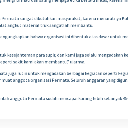
 menghormati dan saling menjaga etika berlalu lintas, karena ini 
 Permata sangat dibutuhkan masyarakat, karena menurutnya Kut
alat angkut material truk sangatlah membantu.
gungkapkan bahwa organisasi ini dibentuk atas dasar untuk me
uk kesejahteraan para supir, dan kami juga selalu mengadakan keg
eperti sakit kami akan membantu,” ujarnya.
a juga rutin untuk mengadakan berbagai kegiatan seperti kegiata
r muat anggota organisasi Permata. Seluruh anggaran yang digun
umlah anggota Permata sudah mencapai kurang lebih sebanyak 450