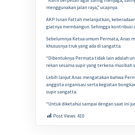
“Kami berpesan agar saling menjaga, saling
menggunakan jalan raya,” ucapnya.
AKP Isnan Fattah melanjutkan, keberadaan
giatnya membangun. Sehingga kontribusi 
Sebelumnya Ketua umum Permata, Anas men
khususnya truk yang ada di sangatta.
“Dibentuknya Permata tidak lain adalah unt
rekan sesama supir yang terkena musibah s
Lebih lanjut Anas mengatakan bahwa Permat
anggota organisasi serta kegiatan bongka
supir sangatta.
“Untuk diketahui sampai dengan saat ini j
Post Views:
410