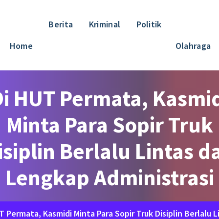
Berita
Kriminal
Politik
Home
Olahraga
Di HUT Permata, Kasmid
Minta Para Sopir Truk
isiplin Berlalu Lintas d
Lengkap Administrasi
T Permata, Kasmidi Minta Para Sopir Truk Disiplin Berlalu 