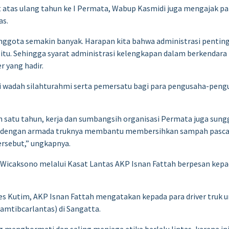
atas ulang tahun ke I Permata, Wabup Kasmidi juga mengajak par
as.
 anggota semakin banyak. Harapan kita bahwa administrasi penting
u. Sehingga syarat administrasi kelengkapan dalam berkendara it
r yang hadir.
adi wadah silahturahmi serta pemersatu bagi para pengusaha-peng
n satu tahun, kerja dan sumbangsih organisasi Permata juga sunggu
ta dengan armada truknya membantu membersihkan sampah pasca 
rsebut,” ungkapnya.
caksono melalui Kasat Lantas AKP Isnan Fattah berpesan kepada 
res Kutim, AKP Isnan Fattah mengatakan kepada para driver truk
Kamtibcarlantas) di Sangatta.