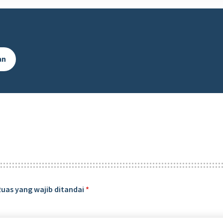
an
Ruas yang wajib ditandai
*