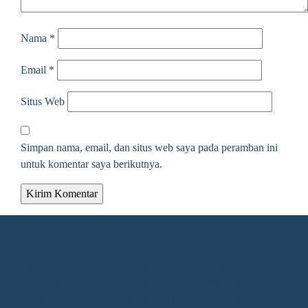
Nama
*
Email
*
Situs Web
Simpan nama, email, dan situs web saya pada peramban ini
untuk komentar saya berikutnya.
Alamat Redaksi
Jalan KH. Ahmad Dahlan Gang Kelengkeng Nomor 05,
Desa/Kelurahan Sangatta Utara, Kec. Sangatta Utara, Kab.
Kutai Timur, Provinsi Kalimantan Timur, Kode Pos : 75683