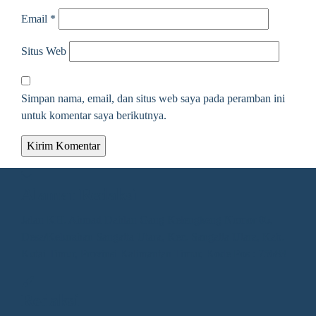
Email
*
Situs Web
Simpan nama, email, dan situs web saya pada peramban ini
untuk komentar saya berikutnya.
Alamat Redaksi
Jalan KH. Ahmad Dahlan Gang Kelengkeng Nomor 05,
Desa/Kelurahan Sangatta Utara, Kec. Sangatta Utara, Kab.
Kutai Timur, Provinsi Kalimantan Timur, Kode Pos : 75683
Redaksi