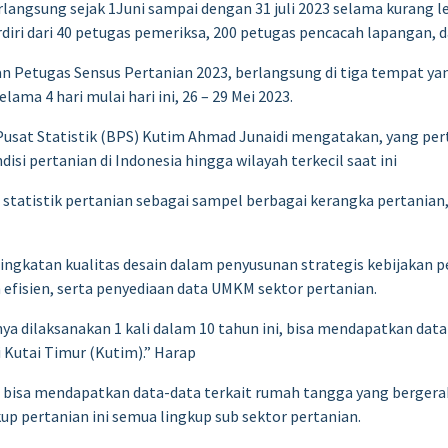
langsung sejak 1Juni sampai dengan 31 juli 2023 selama kurang l
diri dari 40 petugas pemeriksa, 200 petugas pencacah lapangan, 
n Petugas Sensus Pertanian 2023, berlangsung di tiga tempat yan
ama 4 hari mulai hari ini, 26 – 29 Mei 2023.
usat Statistik (BPS) Kutim Ahmad Junaidi mengatakan, yang per
si pertanian di Indonesia hingga wilayah terkecil saat ini
tatistik pertanian sebagai sampel berbagai kerangka pertanian, s
ningkatan kualitas desain dalam penyusunan strategis kebijakan 
n efisien, serta penyediaan data UMKM sektor pertanian.
a dilaksanakan 1 kali dalam 10 tahun ini, bisa mendapatkan data 
i Kutai Timur (Kutim).” Harap
S bisa mendapatkan data-data terkait rumah tangga yang berger
up pertanian ini semua lingkup sub sektor pertanian.