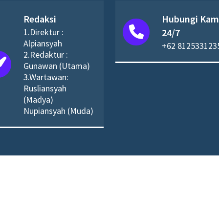
Redaksi
Hubungi Kam
1.Direktur :
24/7
Alpiansyah
+62 812533123
2.Redaktur :
Gunawan (Utama)
3.Wartawan:
Rusliansyah
(Madya)
Nupiansyah (Muda)
nan; {tahun ini}. Dibuat oleh
Themes Daddy
. Didukung 