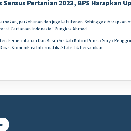
as Sensus Pertanian 2023, BPS Harapkan U
ternakan, perkebunan dan juga kehutanan. Sehingga diharapkan 
catat Pertanian Indonesia.” Pungkas Ahmad
sten Pemerintahan Dan Kesra Seskab Kutim Poniso Suryo Renggono.
inas Komunikasi Informatika Statistik Persandian
an