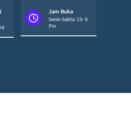
i
Jam Buka
Senin-Sabtu: 10- 6
Pm
54
oleh
WordPress
.