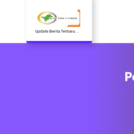
Lewati
ke
konten
Update Berita Terbaru
Kaltim
P