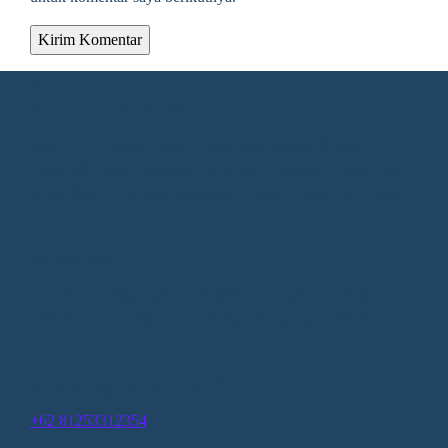
Alamat Redaksi
Jalan KH. Ahmad Dahlan Gang Kelengkeng Nomor 05,
Desa/Kelurahan Sangatta Utara, Kec. Sangatta Utara, Kab.
Kutai Timur, Provinsi Kalimantan Timur, Kode Pos : 75683
Redaksi
1.Direktur : Alpiansyah 2.Redaktur : Gunawan (Utama)
3.Wartawan: Rusliansyah (Madya) Nupiansyah (Muda)
Hubungi Kami 24/7
+62 81253312354