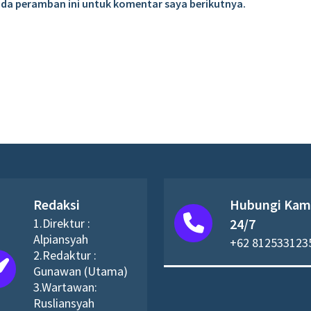
ada peramban ini untuk komentar saya berikutnya.
Redaksi
Hubungi Kam
1.Direktur :
24/7
Alpiansyah
+62 812533123
2.Redaktur :
Gunawan (Utama)
3.Wartawan:
Rusliansyah