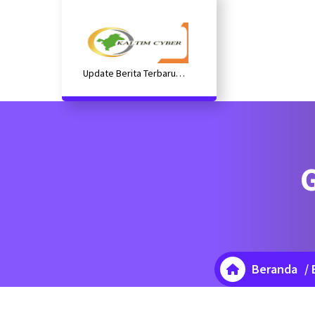
Lewati
ke
konten
Update Berita Terbaru
Kaltim
Beranda
/