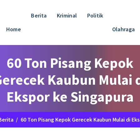
Berita
Kriminal
Politik
Home
Olahraga
60 Ton Pisang Kepok
Gerecek Kaubun Mulai d
Ekspor ke Singapura
Berita
/
60 Ton Pisang Kepok Gerecek Kaubun Mulai di Eks