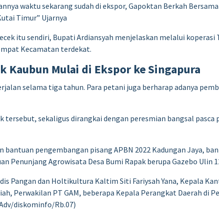
jalannya waktu sekarang sudah di ekspor, Gapoktan Berkah Bersam
utai Timur” Ujarnya
ek itu sendiri, Bupati Ardiansyah menjelaskan melalui koperasi 
empat Kecamatan terdekat.
k Kaubun Mulai di Ekspor ke Singapura
erjalan selama tiga tahun. Para petani juga berharap adanya pem
 tersebut, sekaligus dirangkai dengan peresmian bangsal pasca 
han bantuan pengembangan pisang APBN 2022 Kadungan Jaya, ban
an Penunjang Agrowisata Desa Bumi Rapak berupa Gazebo Ulin 12
is Pangan dan Holtikultura Kaltim Siti Fariysah Yana, Kepala K
biah, Perwakilan PT GAM, beberapa Kepala Perangkat Daerah di 
(Adv/diskominfo/Rb.07)