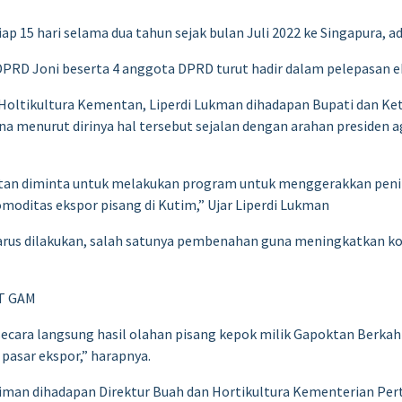
p 15 hari selama dua tahun sejak bulan Juli 2022 ke Singapura, ad
DPRD Joni beserta 4 anggota DPRD turut hadir dalam pelepasan e
 Holtikultura Kementan, Liperdi Lukman dihadapan Bupati dan K
na menurut dirinya hal tersebut sejalan dengan arahan presiden 
tan diminta untuk melakukan program untuk menggerakkan pening
omoditas ekspor pisang di Kutim,” Ujar Liperdi Lukman
arus dilakukan, salah satunya pembenahan guna meningkatkan k
PT GAM
secara langsung hasil olahan pisang kepok milik Gapoktan Berka
pasar ekspor,” harapnya.
iman dihadapan Direktur Buah dan Hortikultura Kementerian Per